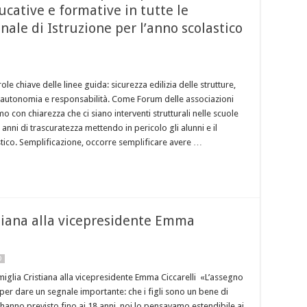
ducative e formative in tutte le
nale di Istruzione per l’anno scolastico
ole chiave delle linee guida: sicurezza edilizia delle strutture,
 autonomia e responsabilità. Come Forum delle associazioni
mo con chiarezza che ci siano interventi strutturali nelle scuole
anni di trascuratezza mettendo in pericolo gli alunni e il
tico. Semplificazione, occorre semplificare avere …
stiana alla vicepresidente Emma
O
amiglia Cristiana alla vicepresidente Emma Ciccarelli «L’assegno
per dare un segnale importante: che i figli sono un bene di
 L’hanno previsto fino ai 18 anni, noi lo pensavamo estendibile ai