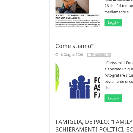
26 che è il tempo
mediamente si 
Leggi »
Come stiamo?
16 Giugno 2020
ULTIMA ORA
Carissimi, il For
elaborato un ques
fotografare situ
ovviamente di comp
chat …
Leggi »
FAMIGLIA, DE PALO: “FAMIL
SCHIERAMENTI POLITICI, E