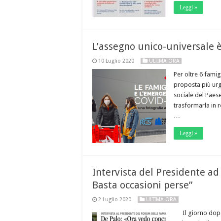
Leggi »
L’assegno unico-universale è
10 Luglio 2020
ULTIMA ORA
Per oltre 6 famig
proposta più urg
sociale del Pae
trasformarla in 
…
Leggi »
Intervista del Presidente ad
Basta occasioni perse”
2 Luglio 2020
ULTIMA ORA
Il giorno dopo 