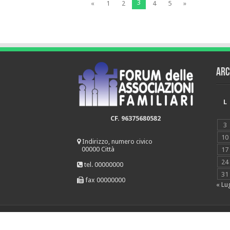
3
«
1
2
4
5
»
Arc
L
CF. 96375680582
3
10
Indirizzo, numero civico
00000 Città
17
24
tel. 00000000
31
fax 00000000
« Lu
© Copyright 2026, All Rights Reserved