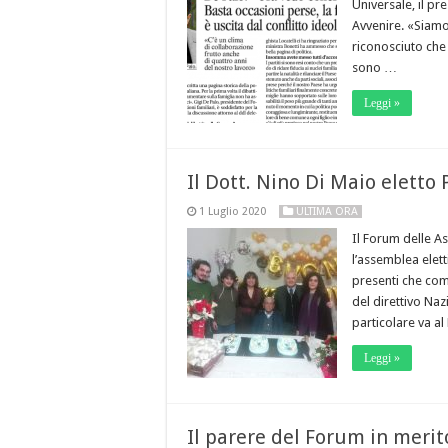
Universale, il pr
Avvenire. «Siamo 
riconosciuto che 
sono …
Leggi »
Il Dott. Nino Di Maio elett
1 Luglio 2020
ULTIMA ORA
Il Forum delle A
l’assemblea elett
presenti che com
del direttivo Na
particolare va a
Leggi »
Il parere del Forum in merit