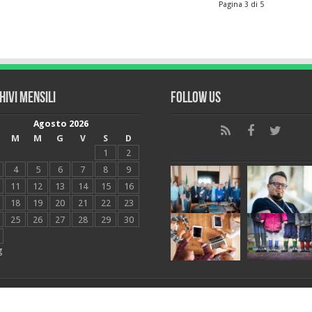
Pagina 3 di 5
hivi mensili
Follow Us
Agosto 2026
M
M
G
V
S
D
1
2
4
5
6
7
8
9
11
12
13
14
15
16
18
19
20
21
22
23
25
26
27
28
29
30
g