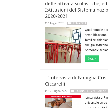
delle attività scolastiche, e
Istituzioni del Sistema nazio
2020/2021
1 Luglio 2020
ULTIMA ORA
Quali sono le par
semplificazione,
familiari chiedia
che già soffrono 
personale scolas
Leggi »
L’intervista di Famiglia Cri
Ciccarelli
16 Giugno 2020
GIORNALI E TV NE PARLAN
L’intervista di F
universale serve 
tutta la società.