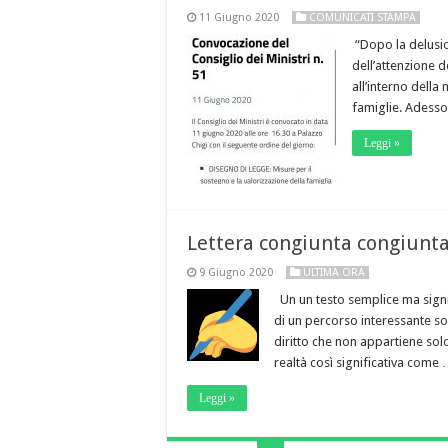
11 Giugno 2020
COMUNICATI STAMPA
“Dopo la delusio
dell’attenzione d
all’interno della
famiglie. Adesso
Leggi »
Lettera congiunta congiunta
9 Giugno 2020
ULTIMA ORA
Un un testo semplice ma signif
di un percorso interessante so
diritto che non appartiene solo 
realtà così significativa come
Leggi »