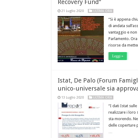
Recovery Fund”
21 Luglio 2020
ULTIMA ORA
“Si è appena chi
di andata sull’as
vantaggio e non 
Parlamento. Ora m
risorse da mett
Leggi »
Istat, De Palo (Forum Famigli
unico-universale sia approva
13 Luglio 2020
ULTIMA ORA
“I dati Istat sull
realizzare i loro
sta morendo. Nel 
delle coperture p
…